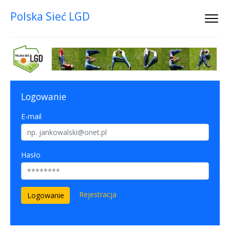
Polska Sieć LGD
Logowanie
E-mail
Hasło
Rejestracja