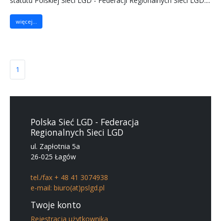
statutu Polskiej Sieci LGD - Federacji Regionalnych Sieci LGD....
więcej...
1
Polska Sieć LGD - Federacja
Regionalnych Sieci LGD
ul. Zapłotnia 5a
26-025 Łagów
tel./fax + 48 41 3074938
e-mail: biuro(at)pslgd.pl
Twoje konto
Rejestracja użytkownika