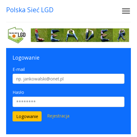
Polska Sieć LGD
Logowanie
E-mail
Hasło
Rejestracja