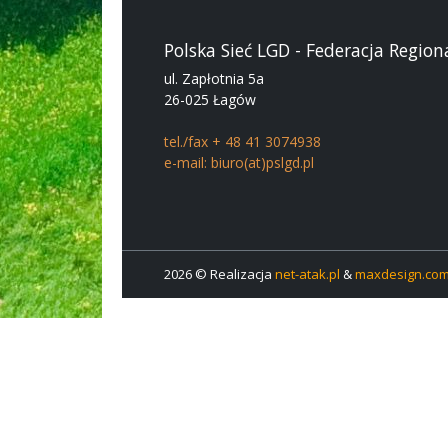
Polska Sieć LGD - Federacja Region
ul. Zapłotnia 5a
26-025 Łagów
tel./fax + 48 41 3074938
e-mail: biuro(at)pslgd.pl
2026 © Realizacja
net-atak.pl
&
maxdesign.com