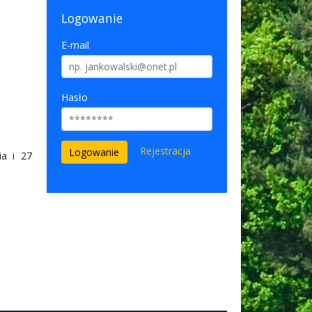
Logowanie
E-mail
Hasło
Rejestracja
ia i 27