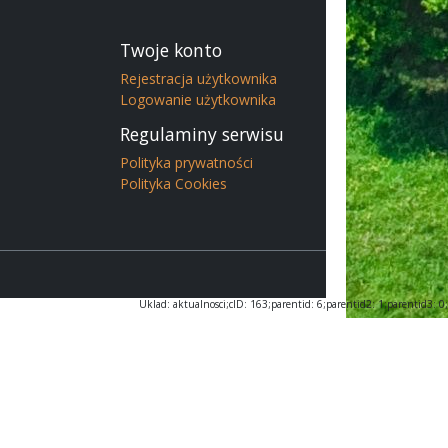
Twoje konto
Rejestracja użytkownika
Logowanie użytkownika
Regulaminy serwisu
Polityka prywatności
Polityka Cookies
Uklad: aktualnosci;cID: 163;parentid: 6;parentid2: 1;parentid3: 0;