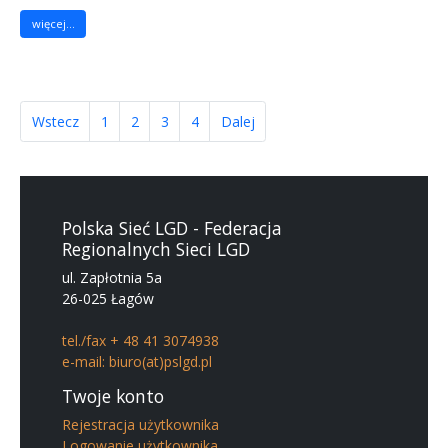
więcej...
Wstecz
1
2
3
4
Dalej
Polska Sieć LGD - Federacja
Regionalnych Sieci LGD
ul. Zapłotnia 5a
26-025 Łagów
tel./fax + 48 41 3074938
e-mail: biuro(at)pslgd.pl
Twoje konto
Rejestracja użytkownika
Logowanie użytkownika