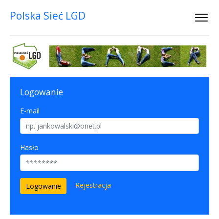
Polska Sieć LGD
Logowanie
E-mail
Hasło
Rejestracja