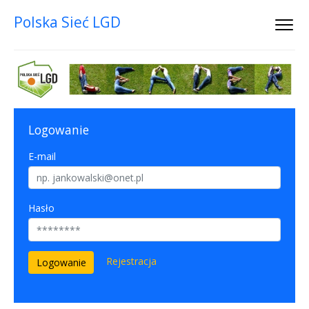
Polska Sieć LGD
Logowanie
E-mail
Hasło
Rejestracja