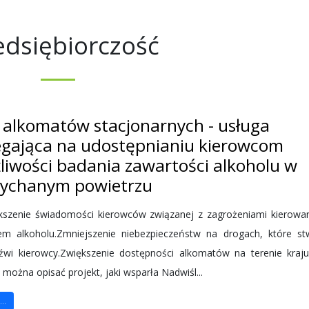
edsiębiorczość
ć alkomatów stacjonarnych - usługa
egająca na udostępnianiu kierowcom
liwości badania zawartości alkoholu w
ychanym powietrzu
zenie świadomości kierowców związanej z zagrożeniami kierowa
m alkoholu.Zmniejszenie niebezpieczeństw na drogach, które st
eźwi kierowcy.Zwiększenie dostępności alkomatów na terenie kraj
 można opisać projekt, jaki wsparła Nadwiśl...
..