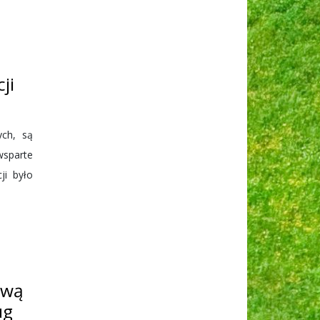
ji
ych, są
wsparte
ji było
zwą
ug