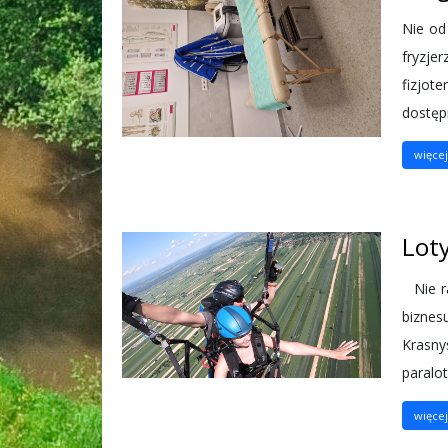
Nie od
fryzje
fizjot
dostępi
więcej.
Lot
Nie ra
biznes
Krasny
paralot
więcej.