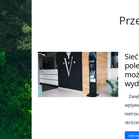
Prz
Sie
pol
moż
wyd
Zwięks
wpływe
nietrz
skrócie
więcej.