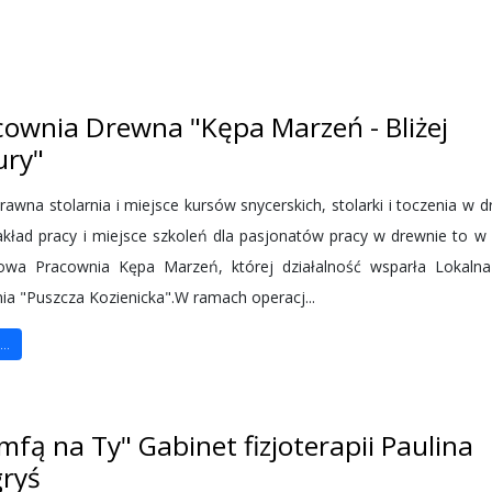
cownia Drewna "Kępa Marzeń - Bliżej
ury"
rawna stolarnia i miejsce kursów snycerskich, stolarki i toczenia w d
zakład pracy i miejsce szkoleń dla pasjonatów pracy w drewnie to w 
owa Pracownia Kępa Marzeń, której działalność wsparła Lokaln
nia "Puszcza Kozienicka".W ramach operacj...
..
imfą na Ty" Gabinet fizjoterapii Paulina
ryś