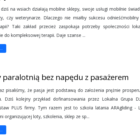
 dziś na wsiach działają mobilne sklepy, swoje usługi mobilnie świad
rzy, czy weterynarze. Dlaczego nie miałby sukcesu odnieśćmobilny
erapii? Taki zakład przecież zaspokaja potrzeby społeczności lok
e do kompleksowej terapii. Daje szanse ...
..
y paralotnią bez napędu z pasażerem
z pisaliśmy, że pasja jest podstawą do założenia prężnie prosper
u. Dziś kolejny przykład dofinansowania przez Lokalna Grupa Dz
staw PLUS firmy. Tym razem jest to szkoła latania ARAgliding - 
ni organizującej loty, szkolenia, sklep ze sp...
..