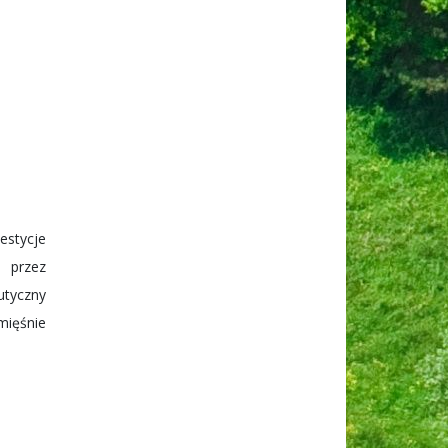
estycje
rzez
utyczny
mięśnie