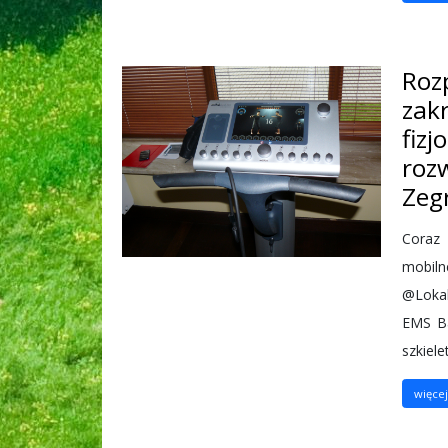
Roz
zak
fiz
roz
Zeg
Coraz 
mob
@Lokal
EMS Ba
szkiel
więcej.