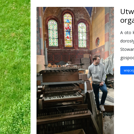
Utw
org
A oto 
dorosł
Stowar
gospod
więcej.