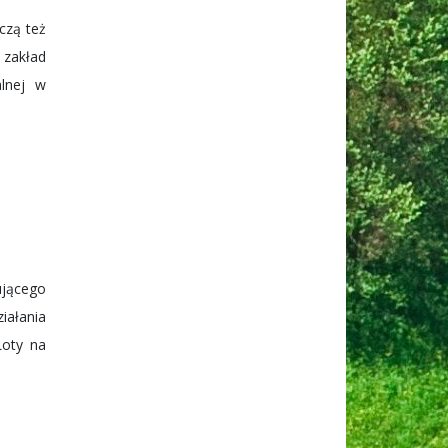
czą też
 zakład
alnej w
ującego
iałania
Loty na