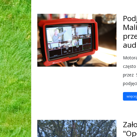
Podj
Mal
prze
aud
Motora
często
przez 
podjęci
więcej.
Zał
"Opo