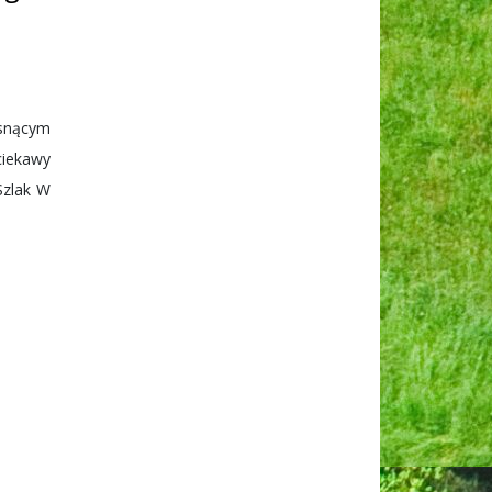
osnącym
ciekawy
Szlak W