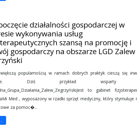
poczęcie działalności gospodarczej w
resie wykonywania usług
joterapeutycznych szansą na promocję i
wój gospodarczy na obszarze LGD Zalew
rzyński
większą popularnością w ramach dobrych praktyk cieszą się inw
ilne. Dziś przykład wsparty p
na_Grupa_Działania_Zalew_ZegrzyńskiJest to gabinet fizjoterape
Mi Med , wyposażony w rzadki sprzęt medyczny, który stymuluje 
etowe za pomoc�...
..