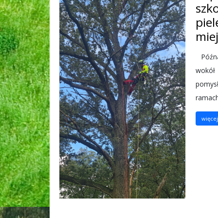
szk
piel
mie
Późna 
wokół 
pomysł
ramach
więcej.