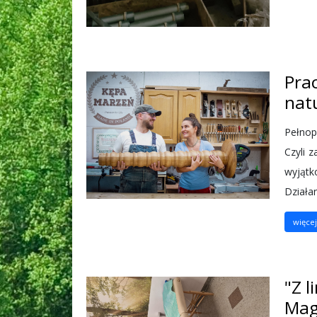
Pra
nat
Pełnop
Czyli 
wyjątk
Działa
więcej.
"Z l
Mag