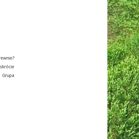
rewnie?
skrócie
a Grupa