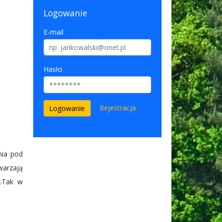
Logowanie
E-mail
Hasło
Rejestracja
nia pod
warzają
u.Tak w